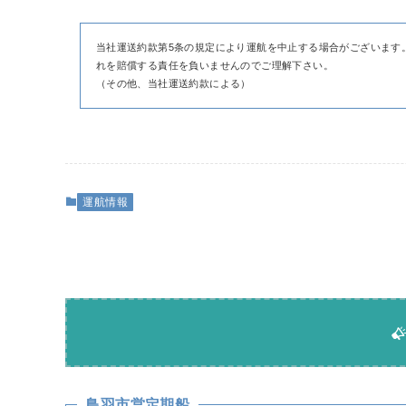
当社運送約款第5条の規定により運航を中止する場合がございます
れを賠償する責任を負いませんのでご理解下さい。
（その他、当社運送約款による）
運航情報
鳥羽市営定期船