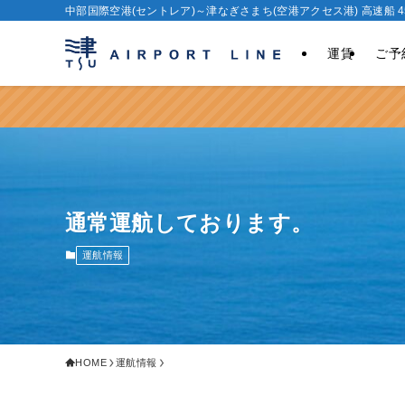
中部国際空港(セントレア)～津なぎさまち(空港アクセス港) 高速船 4
運賃
ご予
通常運航しております。
運航情報
HOME
運航情報