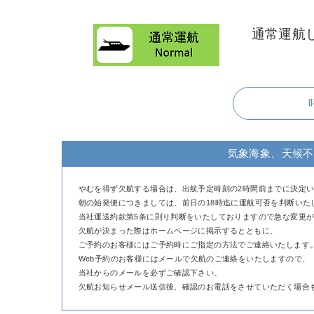
通常運航
気象海象、天候不
やむを得ず欠航する場合は、出航予定時刻の2時間前までに決定
朝の始発便につきましては、前日の18時迄に運航可否を判断いた
当社運送約款第5条に則り判断をいたしておりますので急な変更
欠航が決まった際はホームページに掲示するとともに、
ご予約のお客様にはご予約時にご指定の方法でご連絡いたします
Web予約のお客様にはメールで欠航のご連絡をいたしますので、
当社からのメールを必ずご確認下さい。
欠航お知らせメール送信後、確認のお電話をさせていただく場合